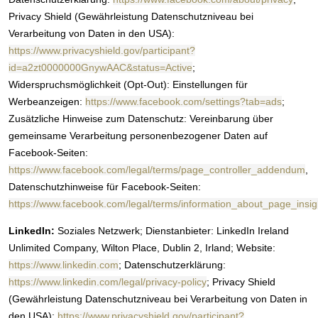
Privacy Shield (Gewährleistung Datenschutzniveau bei
Verarbeitung von Daten in den USA):
https://www.privacyshield.gov/participant?
id=a2zt0000000GnywAAC&status=Active
;
Widerspruchsmöglichkeit (Opt-Out): Einstellungen für
Werbeanzeigen:
https://www.facebook.com/settings?tab=ads
;
Zusätzliche Hinweise zum Datenschutz: Vereinbarung über
gemeinsame Verarbeitung personenbezogener Daten auf
Facebook-Seiten:
https://www.facebook.com/legal/terms/page_controller_addendum
,
Datenschutzhinweise für Facebook-Seiten:
https://www.facebook.com/legal/terms/information_about_page_insi
LinkedIn:
Soziales Netzwerk; Dienstanbieter: LinkedIn Ireland
Unlimited Company, Wilton Place, Dublin 2, Irland; Website:
https://www.linkedin.com
; Datenschutzerklärung:
https://www.linkedin.com/legal/privacy-policy
; Privacy Shield
(Gewährleistung Datenschutzniveau bei Verarbeitung von Daten in
den USA):
https://www.privacyshield.gov/participant?